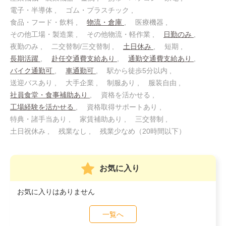
電子・半導体
ゴム・プラスチック
食品・フード・飲料
物流・倉庫
医療機器
その他工場・製造業
その他物流・軽作業
日勤のみ
夜勤のみ
二交替制/三交替制
土日休み
短期
長期活躍
赴任交通費支給あり
通勤交通費支給あり
バイク通勤可
車通勤可
駅から徒歩5分以内
送迎バスあり
大手企業
制服あり
服装自由
社員食堂・食事補助あり
資格を活かせる
工場経験を活かせる
資格取得サポートあり
特典・諸手当あり
家賃補助あり
三交替制
土日祝休み
残業なし
残業少なめ（20時間以下）
お気に入り
お気に入りはありません
一覧へ