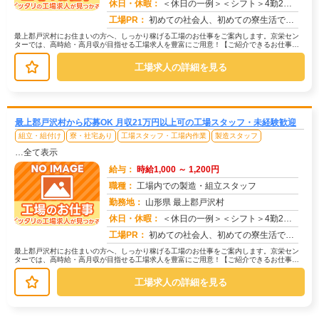
休日・休暇：
＜休日の一例＞＜シフト＞4勤2休＜休日＞工場カレンダーによる★長期休暇あり★有給休暇あり※配属先により休日・勤務形...
求人番号：173328
工場PR：
初めての社会人、初めての寮生活でも安心！☆家具付き寮で初期費用0円！テレビ、エアコン、冷蔵庫など生活に必要な家電が...
最上郡戸沢村にお住まいの方へ、しっかり稼げる工場のお仕事をご案内します。京栄セン
ターでは、高時給・高月収が目指せる工場求人を豊富にご用意！【ご紹介できるお仕事の
一例】◇ 製造ラインでの組立・加工...
工場求人の詳細を見る
最上郡戸沢村から応募OK 月収21万円以上可の工場スタッフ・未経験歓迎
組立・組付け
寮・社宅あり
工場スタッフ・工場内作業
製造スタッフ
…全て表示
給与：
時給1,000 ～ 1,200円
職種：
工場内での製造・組立スタッフ
勤務地：
山形県 最上郡戸沢村
休日・休暇：
＜休日の一例＞＜シフト＞4勤2休＜休日＞工場カレンダーによる★長期休暇あり★有給休暇あり※配属先により休日・勤務形...
求人番号：171477
工場PR：
初めての社会人、初めての寮生活でも安心！☆家具付き寮で初期費用0円！テレビ、エアコン、冷蔵庫など生活に必要な家電が...
最上郡戸沢村にお住まいの方へ、しっかり稼げる工場のお仕事をご案内します。京栄セン
ターでは、高時給・高月収が目指せる工場求人を豊富にご用意！【ご紹介できるお仕事の
一例】◇ 製造ラインでの組立・加工...
工場求人の詳細を見る