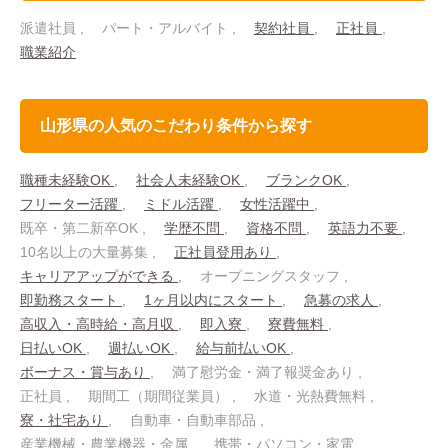
派遣社員
パート・アルバイト
契約社員
正社員
職業紹介
山形県の人気のこだわり条件から探す
職種未経験OK
社会人未経験OK
ブランクOK
フリーター活躍
ミドル活躍
女性活躍中
既卒・第二新卒OK
学歴不問
資格不問
英語力不要
10名以上の大量募集
正社員登用あり
キャリアアップができる
オープニングスタッフ
即勤務スタート
1ヶ月以内にスタート
急募の求人
高収入・高時給・高月収
即入寮
寮費無料
日払いOK
週払いOK
給与前払いOK
ボーナス・賞与あり
満了慰労金・満了報奨金あり
正社員
期間工（期間従業員）
水道・光熱費無料
寮・社宅あり
自動車・自動車部品
産業機械・農業機器・金属
携帯・パソコン・家電