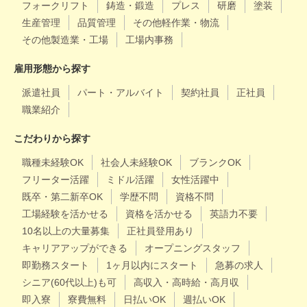
フォークリフト
鋳造・鍛造
プレス
研磨
塗装
生産管理
品質管理
その他軽作業・物流
その他製造業・工場
工場内事務
雇用形態から探す
派遣社員
パート・アルバイト
契約社員
正社員
職業紹介
こだわりから探す
職種未経験OK
社会人未経験OK
ブランクOK
フリーター活躍
ミドル活躍
女性活躍中
既卒・第二新卒OK
学歴不問
資格不問
工場経験を活かせる
資格を活かせる
英語力不要
10名以上の大量募集
正社員登用あり
キャリアアップができる
オープニングスタッフ
即勤務スタート
1ヶ月以内にスタート
急募の求人
シニア(60代以上)も可
高収入・高時給・高月収
即入寮
寮費無料
日払いOK
週払いOK