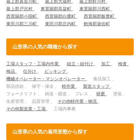
最上郡真室川町
最上郡大蔵村
最上郡鮭川村
最上郡戸沢村
東置賜郡高畠町
東置賜郡川西町
西置賜郡小国町
西置賜郡白鷹町
西置賜郡飯豊町
東田川郡三川町
東田川郡庄内町
飽海郡遊佐町
山形県の人気の職種から探す
工場スタッフ・工場内作業
組立・組付け
加工
検査
検品
仕分け
ピッキング
機械オペレーター・マシンオペレーター
食品加工
部品供給
保守・保全
軽作業
製造スタッフ
フォークリフト
鋳造・鍛造
プレス
研磨
塗装
生産管理
品質管理
その他軽作業・物流
その他製造業・工場
工場内事務
山形県の人気の雇用形態から探す