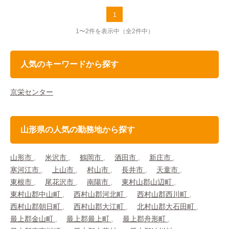
1
1〜2件を表示中
（全2件中）
人気のキーワードから探す
京栄センター
山形県の人気の勤務地から探す
山形市
米沢市
鶴岡市
酒田市
新庄市
寒河江市
上山市
村山市
長井市
天童市
東根市
尾花沢市
南陽市
東村山郡山辺町
東村山郡中山町
西村山郡河北町
西村山郡西川町
西村山郡朝日町
西村山郡大江町
北村山郡大石田町
最上郡金山町
最上郡最上町
最上郡舟形町