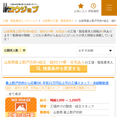
お気に入り
閲覧履歴
工場・製造業求人 コウジョブ
山形県の工場・製造業求人
山形県最上郡戸沢村×組立・組付
山形県最上郡戸沢村×組立・組付け×寮・社宅あり
の工場・製造業求人情報が
2
件あり
ます！勤務地や職種、こだわり条件からあなたにぴったりの求人情報を掲載していま
す！
2
公開求人数
件
山形県最上郡戸沢村×組立・組付け×寮・社宅あり
の工場・製造業求人
検索条件を変更する
最上郡戸沢村から応募OK 月収21万円以上可の工場スタッフ・未経験歓迎
組立・組付け
寮・社宅あり
工場スタッフ・工場内作業
製造スタッフ
…全て表示
給与：
時給1,000 ～ 1,200円
職種：
工場内での製造・組立スタッフ
勤務地：
山形県 最上郡戸沢村