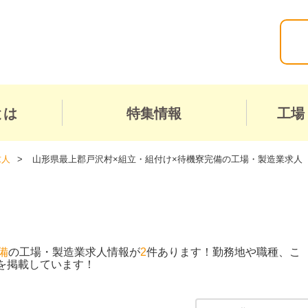
とは
特集情報
工場
求人
山形県最上郡戸沢村×組立・組付け×待機寮完備の工場・製造業求人
備
の工場・製造業求人情報が
2
件あります！勤務地や職種、こ
を掲載しています！