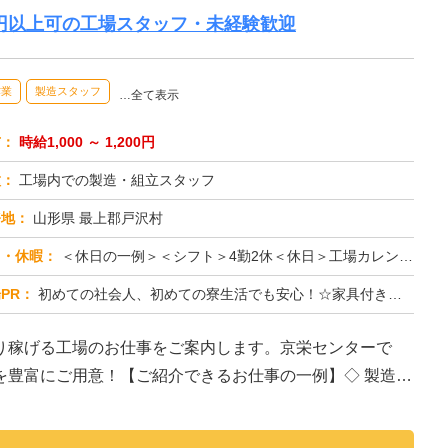
万円以上可の工場スタッフ・未経験歓迎
作業
製造スタッフ
…全て表示
与：
時給1,000 ～ 1,200円
種：
工場内での製造・組立スタッフ
務地：
山形県 最上郡戸沢村
日・休暇：
＜休日の一例＞＜シフト＞4勤2休＜休日＞工場カレンダーによる★長期休暇あり★有給休暇あり※配属先により休日・勤務形...
PR：
初めての社会人、初めての寮生活でも安心！☆家具付き寮で初期費用0円！テレビ、エアコン、冷蔵庫など生活に必要な家電が...
り稼げる工場のお仕事をご案内します。京栄センターで
を豊富にご用意！【ご紹介できるお仕事の一例】◇ 製造ラ