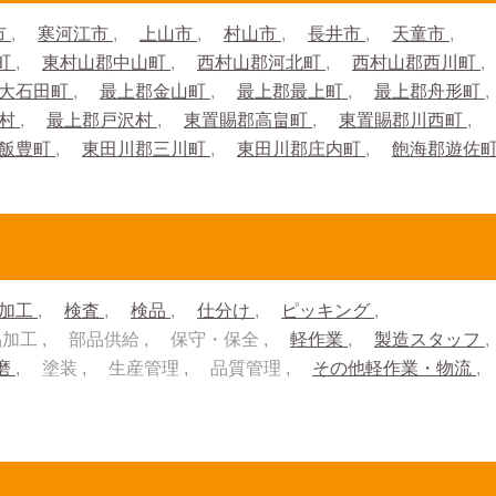
市
寒河江市
上山市
村山市
長井市
天童市
町
東村山郡中山町
西村山郡河北町
西村山郡西川町
大石田町
最上郡金山町
最上郡最上町
最上郡舟形町
川村
最上郡戸沢村
東置賜郡高畠町
東置賜郡川西町
郡飯豊町
東田川郡三川町
東田川郡庄内町
飽海郡遊佐
加工
検査
検品
仕分け
ピッキング
品加工
部品供給
保守・保全
軽作業
製造スタッフ
磨
塗装
生産管理
品質管理
その他軽作業・物流