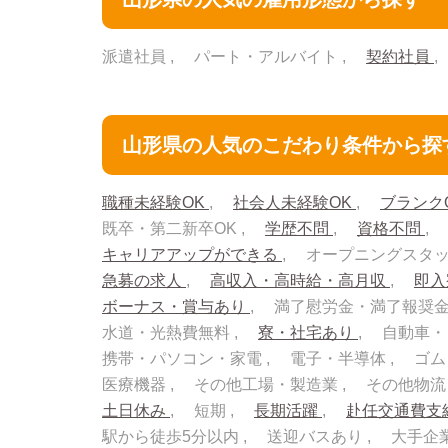
派遣社員
パート・アルバイト
契約社員
山形県の人気のこだわり条件から探
職種未経験OK
社会人未経験OK
ブランク
既卒・第二新卒OK
学歴不問
資格不問
キャリアアップができる
オープニングスタ
急募の求人
高収入・高時給・高月収
即
ボーナス・賞与あり
満了慰労金・満了報奨
水道・光熱費無料
寮・社宅あり
自動車・
携帯・パソコン・家電
電子・半導体
ゴム
医療機器
その他工場・製造業
その他物
土日休み
短期
長期活躍
赴任交通費支
駅から徒歩5分以内
送迎バスあり
大手企