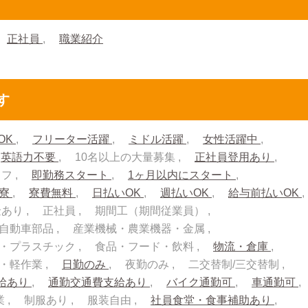
正社員
職業紹介
す
OK
フリーター活躍
ミドル活躍
女性活躍中
英語力不要
10名以上の大量募集
正社員登用あり
ッフ
即勤務スタート
1ヶ月以内にスタート
入寮
寮費無料
日払いOK
週払いOK
給与前払いOK
金あり
正社員
期間工（期間従業員）
自動車部品
産業機械・農業機器・金属
・プラスチック
食品・フード・飲料
物流・倉庫
流・軽作業
日勤のみ
夜勤のみ
二交替制/三交替制
給あり
通勤交通費支給あり
バイク通勤可
車通勤可
業
制服あり
服装自由
社員食堂・食事補助あり