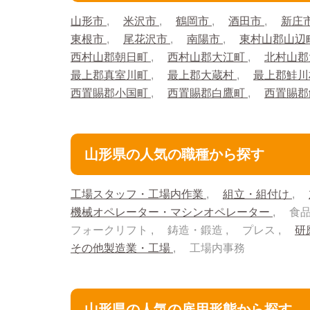
山形市
米沢市
鶴岡市
酒田市
新庄
東根市
尾花沢市
南陽市
東村山郡山辺
西村山郡朝日町
西村山郡大江町
北村山郡
最上郡真室川町
最上郡大蔵村
最上郡鮭
西置賜郡小国町
西置賜郡白鷹町
西置賜
山形県の人気の職種から探す
工場スタッフ・工場内作業
組立・組付け
機械オペレーター・マシンオペレーター
食
フォークリフト
鋳造・鍛造
プレス
研
その他製造業・工場
工場内事務
山形県の人気の雇用形態から探す