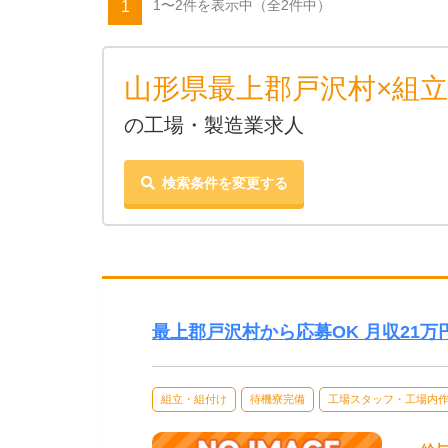
1〜2件を表示中
（全2件中）
1
山形県最上郡戸沢村×組立
の工場・製造業求人
検索条件を変更する
最上郡戸沢村から応募OK 月収21
組立・組付け
待機寮完備
工場スタッフ・工場内