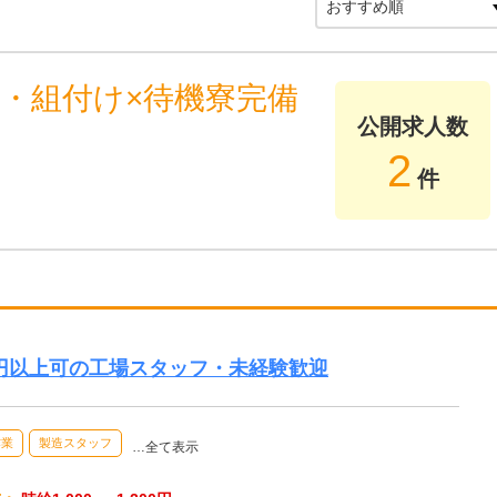
・組付け×待機寮完備
公開求人数
2
件
万円以上可の工場スタッフ・未経験歓迎
作業
製造スタッフ
…全て表示