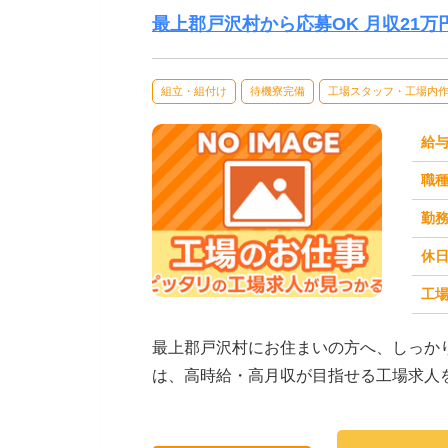
最上郡戸沢村から応募OK 月収21
組立・組付け
待機寮完備
工場スタッフ・工場内
給
職
勤
休
工場
求人番号：171477
最上郡戸沢村にお住まいの方へ、しっか
は、高時給・高月収が目指せる工場求人
インでの組立・加工...