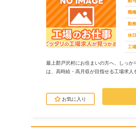
給
職
勤
休
工場
求人番号：173328
最上郡戸沢村にお住まいの方へ、しっか
は、高時給・高月収が目指せる工場求人
インでの組立・加工...
お気に入り