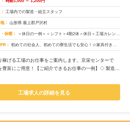
与：
時給1,000 ～ 1,200円
種：
工場内での製造・組立スタッフ
務地：
山形県 最上郡戸沢村
日・休暇：
＜休日の一例＞＜シフト＞4勤2休＜休日＞工場カレンダーによる★長期休暇あり★有給休暇あり※配属先により休日・勤務形...
PR：
初めての社会人、初めての寮生活でも安心！☆家具付き寮で初期費用0円！テレビ、エアコン、冷蔵庫など生活に必要な家電が...
り稼げる工場のお仕事をご案内します。京栄センターで
を豊富にご用意！【ご紹介できるお仕事の一例】◇ 製造ラ
工場求人の詳細を見る