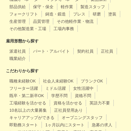
部品供給
保守・保全
軽作業
製造スタッフ
フォークリフト
鋳造・鍛造
プレス
研磨
塗装
生産管理
品質管理
その他軽作業・物流
その他製造業・工場
工場内事務
雇用形態から探す
派遣社員
パート・アルバイト
契約社員
正社員
職業紹介
こだわりから探す
職種未経験OK
社会人未経験OK
ブランクOK
フリーター活躍
ミドル活躍
女性活躍中
既卒・第二新卒OK
学歴不問
資格不問
工場経験を活かせる
資格を活かせる
英語力不要
10名以上の大量募集
正社員登用あり
キャリアアップができる
オープニングスタッフ
即勤務スタート
1ヶ月以内にスタート
急募の求人