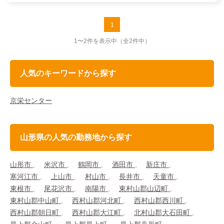
1
1〜2件を表示中
（全2件中）
人気のキーワードから探す
京栄センター
山形県の人気の勤務地から探す
山形市
米沢市
鶴岡市
酒田市
新庄市
寒河江市
上山市
村山市
長井市
天童市
東根市
尾花沢市
南陽市
東村山郡山辺町
東村山郡中山町
西村山郡河北町
西村山郡西川町
西村山郡朝日町
西村山郡大江町
北村山郡大石田町