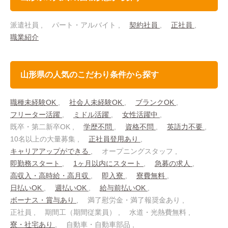
派遣社員
パート・アルバイト
契約社員
正社員
職業紹介
山形県の人気のこだわり条件から探す
職種未経験OK
社会人未経験OK
ブランクOK
フリーター活躍
ミドル活躍
女性活躍中
既卒・第二新卒OK
学歴不問
資格不問
英語力不要
10名以上の大量募集
正社員登用あり
キャリアアップができる
オープニングスタッフ
即勤務スタート
1ヶ月以内にスタート
急募の求人
高収入・高時給・高月収
即入寮
寮費無料
日払いOK
週払いOK
給与前払いOK
ボーナス・賞与あり
満了慰労金・満了報奨金あり
正社員
期間工（期間従業員）
水道・光熱費無料
寮・社宅あり
自動車・自動車部品