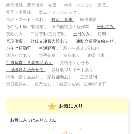
産業機械・農業機器・金属
携帯・パソコン・家電
電子・半導体
ゴム・プラスチック
食品・フード・飲料
物流・倉庫
医療機器
その他工場・製造業
その他物流・軽作業
日勤のみ
夜勤のみ
二交替制/三交替制
土日休み
短期
長期活躍
赴任交通費支給あり
通勤交通費支給あり
バイク通勤可
車通勤可
駅から徒歩5分以内
送迎バスあり
大手企業
制服あり
服装自由
社員食堂・食事補助あり
資格を活かせる
工場経験を活かせる
資格取得サポートあり
特典・諸手当あり
家賃補助あり
三交替制
土日祝休み
残業なし
残業少なめ（20時間以下）
お気に入り
お気に入りはありません
一覧へ