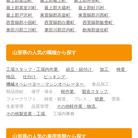
最上郡金山町
最上郡最上町
最上郡舟形町
最上郡真室川町
最上郡大蔵村
最上郡鮭川村
最上郡戸沢村
東置賜郡高畠町
東置賜郡川西町
西置賜郡小国町
西置賜郡白鷹町
西置賜郡飯豊町
東田川郡三川町
東田川郡庄内町
飽海郡遊佐町
山形県の人気の職種から探す
工場スタッフ・工場内作業
組立・組付け
加工
検査
検品
仕分け
ピッキング
機械オペレーター・マシンオペレーター
食品加工
部品供給
保守・保全
軽作業
製造スタッフ
フォークリフト
鋳造・鍛造
プレス
研磨
塗装
生産管理
品質管理
その他軽作業・物流
その他製造業・工場
工場内事務
山形県の人気の雇用形態から探す