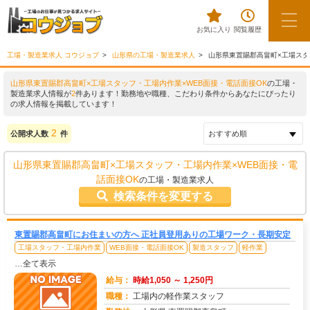
お気に入り
閲覧履歴
工場・製造業求人 コウジョブ
山形県の工場・製造業求人
山形県東置賜郡高畠町×工場スタ
山形県東置賜郡高畠町×工場スタッフ・工場内作業×WEB面接・電話面接OK
の工場・
製造業求人情報が
2
件あります！勤務地や職種、こだわり条件からあなたにぴったり
の求人情報を掲載しています！
2
公開求人数
件
山形県東置賜郡高畠町×工場スタッフ・工場内作業×WEB面接・電
話面接OK
の工場・製造業求人
検索条件を変更する
東置賜郡高畠町にお住まいの方へ 正社員登用ありの工場ワーク・長期安定
工場スタッフ・工場内作業
WEB面接・電話面接OK
製造スタッフ
軽作業
…全て表示
給与：
時給1,050 ～ 1,250円
職種：
工場内の軽作業スタッフ