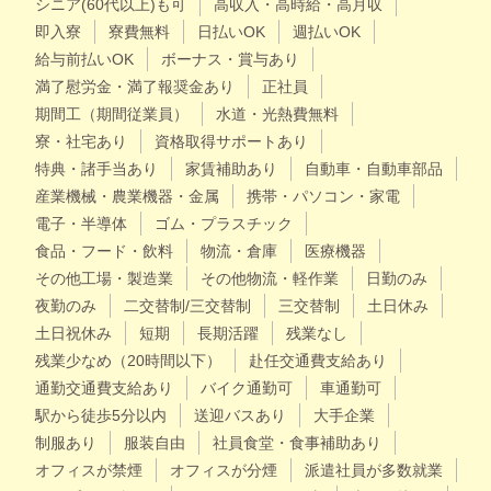
シニア(60代以上)も可
高収入・高時給・高月収
即入寮
寮費無料
日払いOK
週払いOK
給与前払いOK
ボーナス・賞与あり
満了慰労金・満了報奨金あり
正社員
期間工（期間従業員）
水道・光熱費無料
寮・社宅あり
資格取得サポートあり
特典・諸手当あり
家賃補助あり
自動車・自動車部品
産業機械・農業機器・金属
携帯・パソコン・家電
電子・半導体
ゴム・プラスチック
食品・フード・飲料
物流・倉庫
医療機器
その他工場・製造業
その他物流・軽作業
日勤のみ
夜勤のみ
二交替制/三交替制
三交替制
土日休み
土日祝休み
短期
長期活躍
残業なし
残業少なめ（20時間以下）
赴任交通費支給あり
通勤交通費支給あり
バイク通勤可
車通勤可
駅から徒歩5分以内
送迎バスあり
大手企業
制服あり
服装自由
社員食堂・食事補助あり
オフィスが禁煙
オフィスが分煙
派遣社員が多数就業