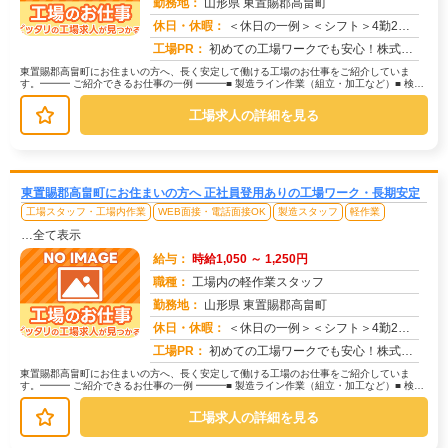
勤務地：
山形県 東置賜郡高畠町
休日・休暇：
＜休日の一例＞＜シフト＞4勤2休＜休日＞工場カレンダーによる★長期休暇あり★有給休暇あり※配属先により休日・勤務形...
求人番号：173329
工場PR：
初めての工場ワークでも安心！株式会社京栄センターなら、全国各地の豊富なお仕事の中から、あなたにぴったりの環境が見つ...
東置賜郡高畠町にお住まいの方へ、長く安定して働ける工場のお仕事をご紹介していま
す。━━━ ご紹介できるお仕事の一例 ━━━■ 製造ライン作業（組立・加工など）■ 検
査・検品（目視チェックなど）■...
工場求人の詳細を見る
東置賜郡高畠町にお住まいの方へ 正社員登用ありの工場ワーク・長期安定
工場スタッフ・工場内作業
WEB面接・電話面接OK
製造スタッフ
軽作業
…全て表示
給与：
時給1,050 ～ 1,250円
職種：
工場内の軽作業スタッフ
勤務地：
山形県 東置賜郡高畠町
休日・休暇：
＜休日の一例＞＜シフト＞4勤2休＜休日＞工場カレンダーによる★長期休暇あり★有給休暇あり※配属先により休日・勤務形...
求人番号：171478
工場PR：
初めての工場ワークでも安心！株式会社京栄センターなら、全国各地の豊富なお仕事の中から、あなたにぴったりの環境が見つ...
東置賜郡高畠町にお住まいの方へ、長く安定して働ける工場のお仕事をご紹介していま
す。━━━ ご紹介できるお仕事の一例 ━━━■ 製造ライン作業（組立・加工など）■ 検
査・検品（目視チェックなど）■...
工場求人の詳細を見る