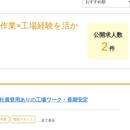
作業×工場経験を活か
公開求人数
2
件
正社員登用ありの工場ワーク・長期安定
内作業
製造スタッフ
…全て表示