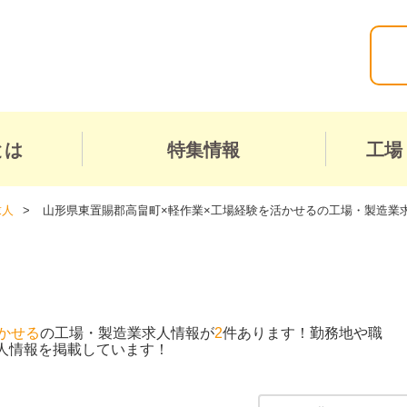
とは
特集情報
工場
求人
山形県東置賜郡高畠町×軽作業×工場経験を活かせるの工場・製造業
かせる
の工場・製造業求人情報が
2
件あります！勤務地や職
人情報を掲載しています！