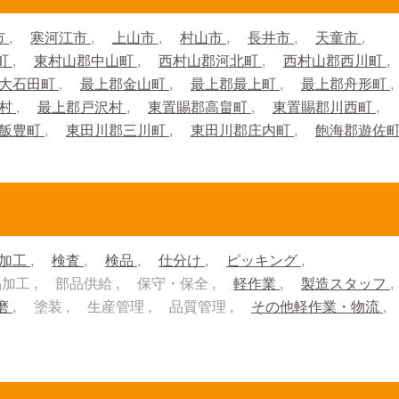
市
寒河江市
上山市
村山市
長井市
天童市
町
東村山郡中山町
西村山郡河北町
西村山郡西川町
大石田町
最上郡金山町
最上郡最上町
最上郡舟形町
川村
最上郡戸沢村
東置賜郡高畠町
東置賜郡川西町
郡飯豊町
東田川郡三川町
東田川郡庄内町
飽海郡遊佐
加工
検査
検品
仕分け
ピッキング
品加工
部品供給
保守・保全
軽作業
製造スタッフ
磨
塗装
生産管理
品質管理
その他軽作業・物流