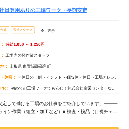
正社員登用ありの工場ワーク・長期安定
内作業
製造スタッフ
…全て表示
与：
時給1,050 ～ 1,250円
種：
工場内の軽作業スタッフ
務地：
山形県 東置賜郡高畠町
日・休暇：
＜休日の一例＞＜シフト＞4勤2休＜休日＞工場カレンダーによる★長期休暇あり★有給休暇あり※配属先により休日・勤務形...
PR：
初めての工場ワークでも安心！株式会社京栄センターなら、全国各地の豊富なお仕事の中から、あなたにぴったりの環境が見つ...
安定して働ける工場のお仕事をご紹介しています。━━━
造ライン作業（組立・加工など）■ 検査・検品（目視チェッ