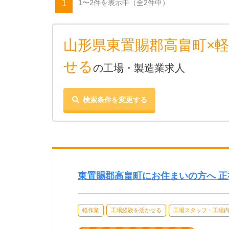
1〜2件を表示中
（全2件中）
1
山形県東置賜郡高畠町×軽
せる
の工場・製造業求人
検索条件を変更する
東置賜郡高畠町にお住まいの方へ 
軽作業
工場経験を活かせる
工場スタッフ・工場