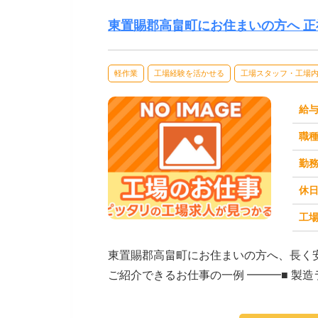
東置賜郡高畠町にお住まいの方へ 
軽作業
工場経験を活かせる
工場スタッフ・工場
給
職
勤
休
工場
求人番号：173329
東置賜郡高畠町にお住まいの方へ、長く
ご紹介できるお仕事の一例 ━━━■ 製
クなど）■...