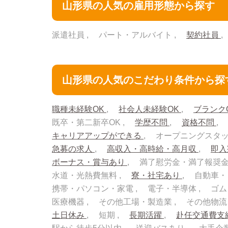
山形県の人気の雇用形態から探す
派遣社員
パート・アルバイト
契約社員
山形県の人気のこだわり条件から探
職種未経験OK
社会人未経験OK
ブランク
既卒・第二新卒OK
学歴不問
資格不問
キャリアアップができる
オープニングスタ
急募の求人
高収入・高時給・高月収
即
ボーナス・賞与あり
満了慰労金・満了報奨
水道・光熱費無料
寮・社宅あり
自動車・
携帯・パソコン・家電
電子・半導体
ゴム
医療機器
その他工場・製造業
その他物
土日休み
短期
長期活躍
赴任交通費支