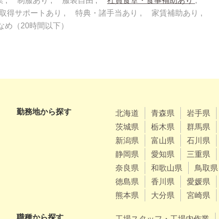
業
制服あり
服装自由
社員食堂・食事補助あり
取得サポートあり
特典・諸手当あり
家賃補助あり
なめ（20時間以下）
勤務地から探す
北海道
青森県
岩手県
茨城県
栃木県
群馬県
新潟県
富山県
石川県
静岡県
愛知県
三重県
奈良県
和歌山県
鳥取県
徳島県
香川県
愛媛県
熊本県
大分県
宮崎県
職種から探す
工場スタッフ・工場内作業