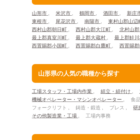
山形市
米沢市
鶴岡市
酒田市
新庄
東根市
尾花沢市
南陽市
東村山郡山辺
西村山郡朝日町
西村山郡大江町
北村山郡
最上郡真室川町
最上郡大蔵村
最上郡鮭
西置賜郡小国町
西置賜郡白鷹町
西置賜
山形県の人気の職種から探す
工場スタッフ・工場内作業
組立・組付け
機械オペレーター・マシンオペレーター
食
フォークリフト
鋳造・鍛造
プレス
研
その他製造業・工場
工場内事務