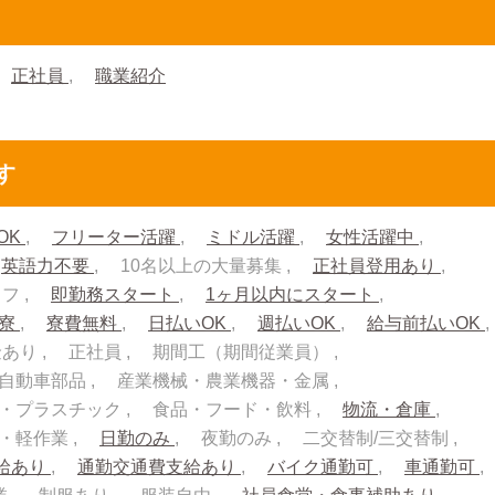
正社員
職業紹介
す
OK
フリーター活躍
ミドル活躍
女性活躍中
英語力不要
10名以上の大量募集
正社員登用あり
ッフ
即勤務スタート
1ヶ月以内にスタート
入寮
寮費無料
日払いOK
週払いOK
給与前払いOK
金あり
正社員
期間工（期間従業員）
自動車部品
産業機械・農業機器・金属
・プラスチック
食品・フード・飲料
物流・倉庫
流・軽作業
日勤のみ
夜勤のみ
二交替制/三交替制
給あり
通勤交通費支給あり
バイク通勤可
車通勤可