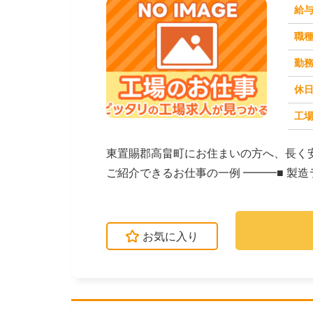
給
職
勤
休
工場
求人番号：171478
東置賜郡高畠町にお住まいの方へ、長く
ご紹介できるお仕事の一例 ━━━■ 製
クなど）■...
お気に入り