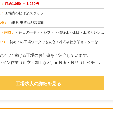
与：
時給1,050 ～ 1,250円
種：
工場内の軽作業スタッフ
務地：
山形県 東置賜郡高畠町
日・休暇：
＜休日の一例＞＜シフト＞4勤2休＜休日＞工場カレンダーによる★長期休暇あり★有給休暇あり※配属先により休日・勤務形...
PR：
初めての工場ワークでも安心！株式会社京栄センターなら、全国各地の豊富なお仕事の中から、あなたにぴったりの環境が見つ...
安定して働ける工場のお仕事をご紹介しています。━━━
造ライン作業（組立・加工など）■ 検査・検品（目視チェッ
工場求人の詳細を見る