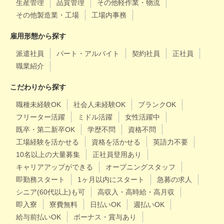
生産管理
品質管理
その他軽作業・物流
その他製造業・工場
工場内事務
雇用形態から探す
派遣社員
パート・アルバイト
契約社員
正社員
職業紹介
こだわりから探す
職種未経験OK
社会人未経験OK
ブランクOK
フリーター活躍
ミドル活躍
女性活躍中
既卒・第二新卒OK
学歴不問
資格不問
工場経験を活かせる
資格を活かせる
英語力不要
10名以上の大量募集
正社員登用あり
キャリアアップができる
オープニングスタッフ
即勤務スタート
1ヶ月以内にスタート
急募の求人
シニア(60代以上)も可
高収入・高時給・高月収
即入寮
寮費無料
日払いOK
週払いOK
給与前払いOK
ボーナス・賞与あり