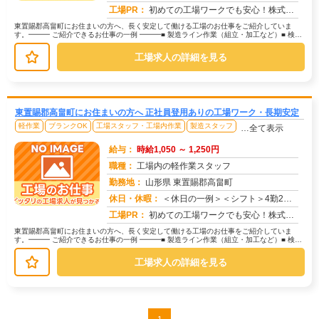
求人番号：173329
工場PR：
初めての工場ワークでも安心！株式会社京栄センターなら、全国各地の豊富なお仕事の中から、あなたにぴったりの環境が見つ...
東置賜郡高畠町にお住まいの方へ、長く安定して働ける工場のお仕事をご紹介していま
す。━━━ ご紹介できるお仕事の一例 ━━━■ 製造ライン作業（組立・加工など）■ 検
査・検品（目視チェックなど）■...
工場求人の詳細を見る
東置賜郡高畠町にお住まいの方へ 正社員登用ありの工場ワーク・長期安定
軽作業
ブランクOK
工場スタッフ・工場内作業
製造スタッフ
…全て表示
給与：
時給1,050 ～ 1,250円
職種：
工場内の軽作業スタッフ
勤務地：
山形県 東置賜郡高畠町
休日・休暇：
＜休日の一例＞＜シフト＞4勤2休＜休日＞工場カレンダーによる★長期休暇あり★有給休暇あり※配属先により休日・勤務形...
求人番号：171478
工場PR：
初めての工場ワークでも安心！株式会社京栄センターなら、全国各地の豊富なお仕事の中から、あなたにぴったりの環境が見つ...
東置賜郡高畠町にお住まいの方へ、長く安定して働ける工場のお仕事をご紹介していま
す。━━━ ご紹介できるお仕事の一例 ━━━■ 製造ライン作業（組立・加工など）■ 検
査・検品（目視チェックなど）■...
工場求人の詳細を見る