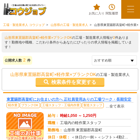
お気に入り
閲覧履歴
工場・製造業求人 コウジョブ
山形県の工場・製造業求人
山形県東置賜郡高畠町×軽作業×
山形県東置賜郡高畠町×軽作業×ブランクOK
の工場・製造業求人情報が
2
件ありま
す！勤務地や職種、こだわり条件からあなたにぴったりの求人情報を掲載していま
す！
2
公開求人数
件
山形県東置賜郡高畠町×軽作業×ブランクOK
の工場・製造業求人
検索条件を変更する
東置賜郡高畠町にお住まいの方へ 正社員登用ありの工場ワーク・長期安定
軽作業
ブランクOK
工場スタッフ・工場内作業
製造スタッフ
…全て表示
給与：
時給1,050 ～ 1,250円
職種：
工場内の軽作業スタッフ
勤務地：
山形県 東置賜郡高畠町
休日・休暇：
＜休日の一例＞＜シフト＞4勤2休＜休日＞工場カレンダーによる★長期休暇あり★有給休暇あり※配属先により休日・勤務形...