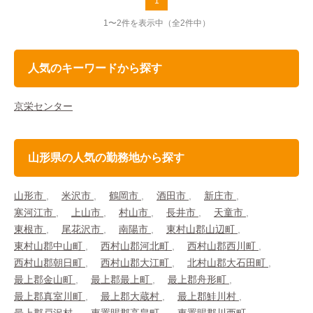
1
1〜2件を表示中
（全2件中）
人気のキーワードから探す
京栄センター
山形県の人気の勤務地から探す
山形市
米沢市
鶴岡市
酒田市
新庄市
寒河江市
上山市
村山市
長井市
天童市
東根市
尾花沢市
南陽市
東村山郡山辺町
東村山郡中山町
西村山郡河北町
西村山郡西川町
西村山郡朝日町
西村山郡大江町
北村山郡大石田町
最上郡金山町
最上郡最上町
最上郡舟形町
最上郡真室川町
最上郡大蔵村
最上郡鮭川村