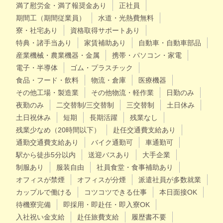
満了慰労金・満了報奨金あり
正社員
期間工（期間従業員）
水道・光熱費無料
寮・社宅あり
資格取得サポートあり
特典・諸手当あり
家賃補助あり
自動車・自動車部品
産業機械・農業機器・金属
携帯・パソコン・家電
電子・半導体
ゴム・プラスチック
食品・フード・飲料
物流・倉庫
医療機器
その他工場・製造業
その他物流・軽作業
日勤のみ
夜勤のみ
二交替制/三交替制
三交替制
土日休み
土日祝休み
短期
長期活躍
残業なし
残業少なめ（20時間以下）
赴任交通費支給あり
通勤交通費支給あり
バイク通勤可
車通勤可
駅から徒歩5分以内
送迎バスあり
大手企業
制服あり
服装自由
社員食堂・食事補助あり
オフィスが禁煙
オフィスが分煙
派遣社員が多数就業
カップルで働ける
コツコツできる仕事
本日面接OK
待機寮完備
即採用・即赴任・即入寮OK
入社祝い金支給
赴任旅費支給
履歴書不要