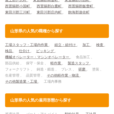
最上郡戸沢村
東置賜郡高畠町
東置賜郡川西町
西置賜郡小国町
西置賜郡白鷹町
西置賜郡飯豊町
東田川郡三川町
東田川郡庄内町
飽海郡遊佐町
山形県の人気の職種から探す
工場スタッフ・工場内作業
組立・組付け
加工
検査
検品
仕分け
ピッキング
機械オペレーター・マシンオペレーター
食品加工
部品供給
保守・保全
軽作業
製造スタッフ
フォークリフト
鋳造・鍛造
プレス
研磨
塗装
生産管理
品質管理
その他軽作業・物流
その他製造業・工場
工場内事務
山形県の人気の雇用形態から探す