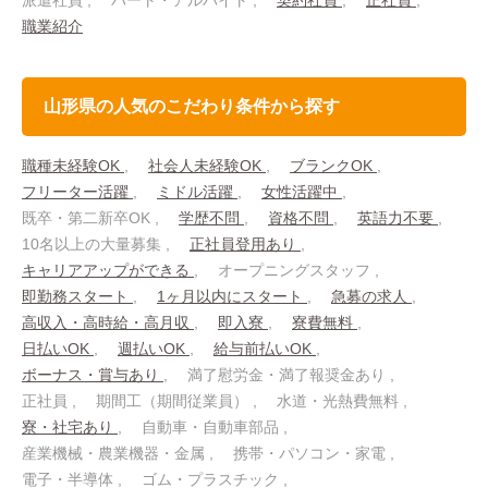
派遣社員
パート・アルバイト
契約社員
正社員
職業紹介
山形県の人気のこだわり条件から探す
職種未経験OK
社会人未経験OK
ブランクOK
フリーター活躍
ミドル活躍
女性活躍中
既卒・第二新卒OK
学歴不問
資格不問
英語力不要
10名以上の大量募集
正社員登用あり
キャリアアップができる
オープニングスタッフ
即勤務スタート
1ヶ月以内にスタート
急募の求人
高収入・高時給・高月収
即入寮
寮費無料
日払いOK
週払いOK
給与前払いOK
ボーナス・賞与あり
満了慰労金・満了報奨金あり
正社員
期間工（期間従業員）
水道・光熱費無料
寮・社宅あり
自動車・自動車部品
産業機械・農業機器・金属
携帯・パソコン・家電
電子・半導体
ゴム・プラスチック