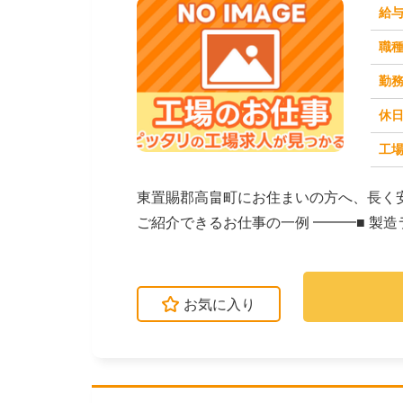
給
職
勤
休
工場
求人番号：171478
東置賜郡高畠町にお住まいの方へ、長く
ご紹介できるお仕事の一例 ━━━■ 製
クなど）■...
お気に入り