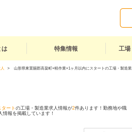
とは
特集情報
工場
求人
山形県東置賜郡高畠町×軽作業×1ヶ月以内にスタートの工場・製造業
スタート
の工場・製造業求人情報が
2
件あります！勤務地や職
人情報を掲載しています！