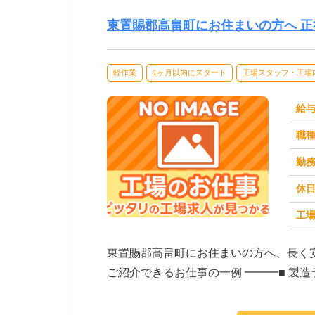
東置賜郡高畠町にお住まいの方へ 
軽作業
1ヶ月以内にスタート
工場スタッフ・工場
給
職
勤
休
工場
求人番号：173329
東置賜郡高畠町にお住まいの方へ、長く
ご紹介できるお仕事の一例 ━━━■ 製
クなど）■...