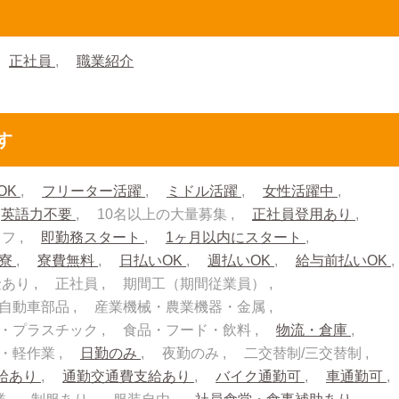
正社員
職業紹介
す
OK
フリーター活躍
ミドル活躍
女性活躍中
英語力不要
10名以上の大量募集
正社員登用あり
ッフ
即勤務スタート
1ヶ月以内にスタート
入寮
寮費無料
日払いOK
週払いOK
給与前払いOK
金あり
正社員
期間工（期間従業員）
自動車部品
産業機械・農業機器・金属
・プラスチック
食品・フード・飲料
物流・倉庫
流・軽作業
日勤のみ
夜勤のみ
二交替制/三交替制
給あり
通勤交通費支給あり
バイク通勤可
車通勤可