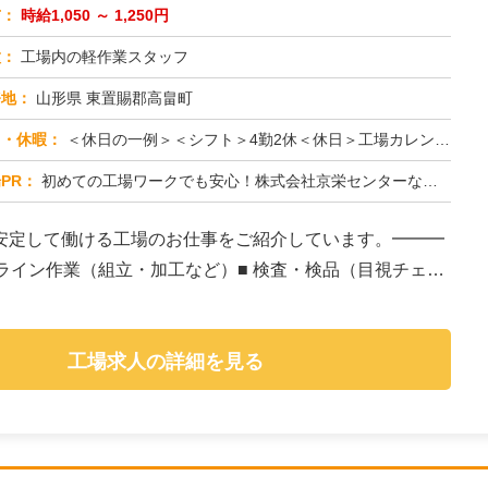
与：
時給1,050 ～ 1,250円
種：
工場内の軽作業スタッフ
務地：
山形県 東置賜郡高畠町
日・休暇：
＜休日の一例＞＜シフト＞4勤2休＜休日＞工場カレンダーによる★長期休暇あり★有給休暇あり※配属先により休日・勤務形...
PR：
初めての工場ワークでも安心！株式会社京栄センターなら、全国各地の豊富なお仕事の中から、あなたにぴったりの環境が見つ...
安定して働ける工場のお仕事をご紹介しています。━━━
造ライン作業（組立・加工など）■ 検査・検品（目視チェッ
工場求人の詳細を見る