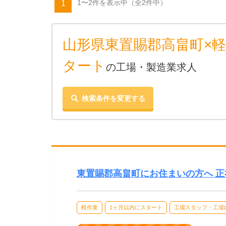
1〜2件を表示中
（全2件中）
1
山形県東置賜郡高畠町×軽
タート
の工場・製造業求人
検索条件を変更する
東置賜郡高畠町にお住まいの方へ 
軽作業
1ヶ月以内にスタート
工場スタッフ・工場