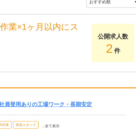
作業×1ヶ月以内にス
公開求人数
2
件
正社員登用ありの工場ワーク・長期安定
内作業
製造スタッフ
…全て表示