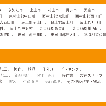
市
寒河江市
上山市
村山市
長井市
天童市
町
東村山郡中山町
西村山郡河北町
西村山郡西川町
大石田町
最上郡金山町
最上郡最上町
最上郡舟形町
川村
最上郡戸沢村
東置賜郡高畠町
東置賜郡川西町
郡飯豊町
東田川郡三川町
東田川郡庄内町
飽海郡遊佐
加工
検査
検品
仕分け
ピッキング
品加工
部品供給
保守・保全
軽作業
製造スタッフ
磨
塗装
生産管理
品質管理
その他軽作業・物流