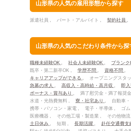
山形県の人気の雇用形態から探す
派遣社員
パート・アルバイト
契約社員
山形県の人気のこだわり条件から探
職種未経験OK
社会人未経験OK
ブランク
既卒・第二新卒OK
学歴不問
資格不問
キャリアアップができる
オープニングスタ
急募の求人
高収入・高時給・高月収
即
ボーナス・賞与あり
満了慰労金・満了報奨
水道・光熱費無料
寮・社宅あり
自動車・
携帯・パソコン・家電
電子・半導体
ゴム
医療機器
その他工場・製造業
その他物
土日休み
短期
長期活躍
赴任交通費支