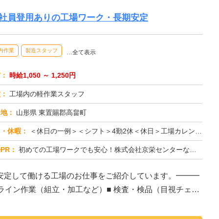
正社員登用ありの工場ワーク・長期安定
内作業
製造スタッフ
…全て表示
与：
時給1,050 ～ 1,250円
種：
工場内の軽作業スタッフ
務地：
山形県 東置賜郡高畠町
日・休暇：
＜休日の一例＞＜シフト＞4勤2休＜休日＞工場カレンダーによる★長期休暇あり★有給休暇あり※配属先により休日・勤務形...
PR：
初めての工場ワークでも安心！株式会社京栄センターなら、全国各地の豊富なお仕事の中から、あなたにぴったりの環境が見つ...
安定して働ける工場のお仕事をご紹介しています。━━━
造ライン作業（組立・加工など）■ 検査・検品（目視チェッ