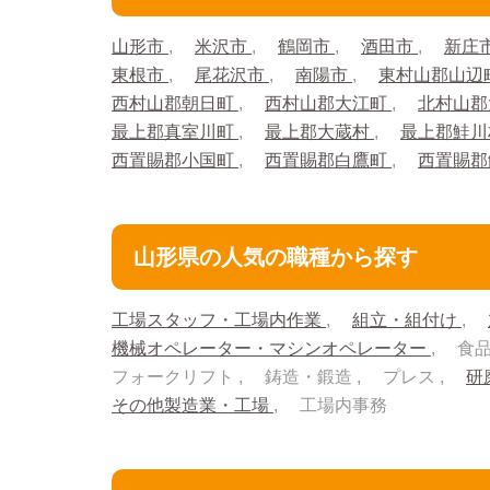
山形市
米沢市
鶴岡市
酒田市
新庄
東根市
尾花沢市
南陽市
東村山郡山辺
西村山郡朝日町
西村山郡大江町
北村山郡
最上郡真室川町
最上郡大蔵村
最上郡鮭
西置賜郡小国町
西置賜郡白鷹町
西置賜
山形県の人気の職種から探す
工場スタッフ・工場内作業
組立・組付け
機械オペレーター・マシンオペレーター
食
フォークリフト
鋳造・鍛造
プレス
研
その他製造業・工場
工場内事務