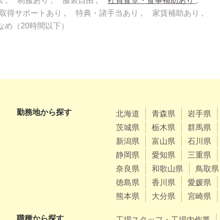
業
制服あり
服装自由
社員食堂・食事補助あり
取得サポートあり
特典・諸手当あり
家賃補助あり
なめ（20時間以下）
勤務地から探す
北海道
青森県
岩手県
茨城県
栃木県
群馬県
新潟県
富山県
石川県
静岡県
愛知県
三重県
奈良県
和歌山県
鳥取県
徳島県
香川県
愛媛県
熊本県
大分県
宮崎県
職種から探す
工場スタッフ・工場内作業