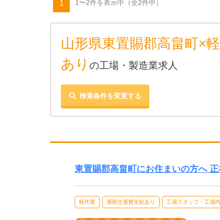
1〜2件を表示中
（全2件中）
1
山形県東置賜郡高畠町×軽
あり
の工場・製造業求人
検索条件を変更する
東置賜郡高畠町にお住まいの方へ 
軽作業
通勤交通費支給あり
工場スタッフ・工場