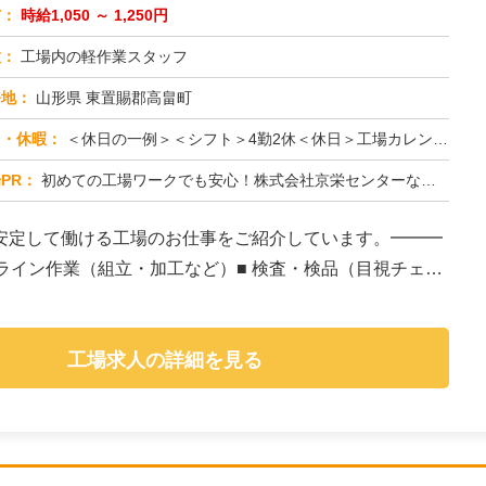
与：
時給1,050 ～ 1,250円
種：
工場内の軽作業スタッフ
務地：
山形県 東置賜郡高畠町
日・休暇：
＜休日の一例＞＜シフト＞4勤2休＜休日＞工場カレンダーによる★長期休暇あり★有給休暇あり※配属先により休日・勤務形...
PR：
初めての工場ワークでも安心！株式会社京栄センターなら、全国各地の豊富なお仕事の中から、あなたにぴったりの環境が見つ...
安定して働ける工場のお仕事をご紹介しています。━━━
造ライン作業（組立・加工など）■ 検査・検品（目視チェッ
工場求人の詳細を見る