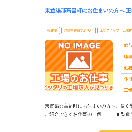
東置賜郡高畠町にお住まいの方へ 
軽作業
通勤交通費支給あり
工場スタッフ・工場
給
職
勤
休
工場
求人番号：173329
東置賜郡高畠町にお住まいの方へ、長く
ご紹介できるお仕事の一例 ━━━■ 製
クなど）■...