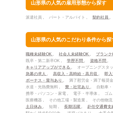
山形県の人気の雇用形態から探す
派遣社員
パート・アルバイト
契約社員
山形県の人気のこだわり条件から探
職種未経験OK
社会人未経験OK
ブランク
既卒・第二新卒OK
学歴不問
資格不問
キャリアアップができる
オープニングスタ
急募の求人
高収入・高時給・高月収
即
ボーナス・賞与あり
満了慰労金・満了報奨
水道・光熱費無料
寮・社宅あり
自動車・
携帯・パソコン・家電
電子・半導体
ゴム
医療機器
その他工場・製造業
その他物
土日休み
短期
長期活躍
赴任交通費支