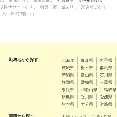
業
制服あり
服装自由
社員食堂・食事補助あり
取得サポートあり
特典・諸手当あり
家賃補助あり
なめ（20時間以下）
勤務地から探す
北海道
青森県
岩手県
茨城県
栃木県
群馬県
新潟県
富山県
石川県
静岡県
愛知県
三重県
奈良県
和歌山県
鳥取県
徳島県
香川県
愛媛県
熊本県
大分県
宮崎県
職種から探す
工場スタッフ・工場内作業