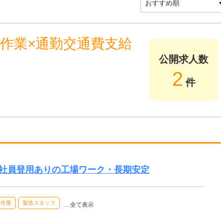
作業×通勤交通費支給
公開求人数
2
件
正社員登用ありの工場ワーク・長期安定
内作業
製造スタッフ
…全て表示