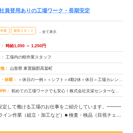
正社員登用ありの工場ワーク・長期安定
内作業
製造スタッフ
…全て表示
与：
時給1,050 ～ 1,250円
種：
工場内の軽作業スタッフ
務地：
山形県 東置賜郡高畠町
日・休暇：
＜休日の一例＞＜シフト＞4勤2休＜休日＞工場カレンダーによる★長期休暇あり★有給休暇あり※配属先により休日・勤務形...
PR：
初めての工場ワークでも安心！株式会社京栄センターなら、全国各地の豊富なお仕事の中から、あなたにぴったりの環境が見つ...
安定して働ける工場のお仕事をご紹介しています。━━━
造ライン作業（組立・加工など）■ 検査・検品（目視チェッ