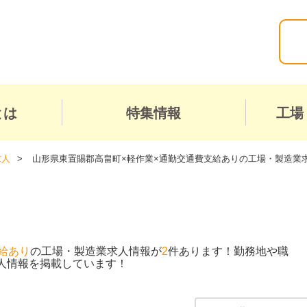
とは
特集情報
工場
求人
山形県東置賜郡高畠町×軽作業×通勤交通費支給ありの工場・製造業
給あり
の工場・製造業求人情報が
2
件あります！勤務地や職
人情報を掲載しています！