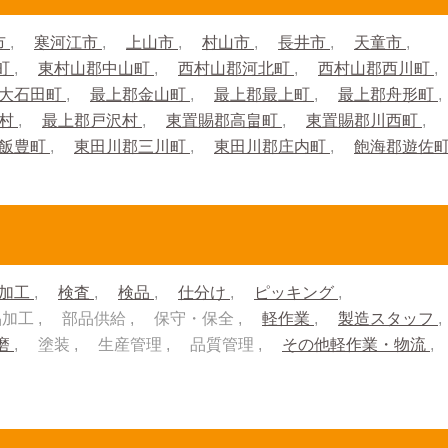
市
寒河江市
上山市
村山市
長井市
天童市
町
東村山郡中山町
西村山郡河北町
西村山郡西川町
大石田町
最上郡金山町
最上郡最上町
最上郡舟形町
川村
最上郡戸沢村
東置賜郡高畠町
東置賜郡川西町
郡飯豊町
東田川郡三川町
東田川郡庄内町
飽海郡遊佐
加工
検査
検品
仕分け
ピッキング
品加工
部品供給
保守・保全
軽作業
製造スタッフ
磨
塗装
生産管理
品質管理
その他軽作業・物流