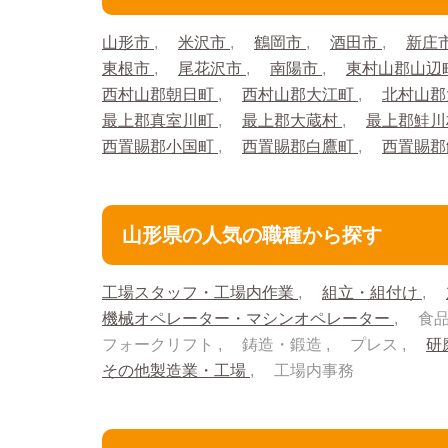
山形市
米沢市
鶴岡市
酒田市
新庄
東根市
尾花沢市
南陽市
東村山郡山辺
西村山郡朝日町
西村山郡大江町
北村山郡
最上郡真室川町
最上郡大蔵村
最上郡鮭
西置賜郡小国町
西置賜郡白鷹町
西置賜
山形県の人気の職種から探す
工場スタッフ・工場内作業
組立・組付け
機械オペレーター・マシンオペレーター
食
フォークリフト
鋳造・鍛造
プレス
研
その他製造業・工場
工場内事務