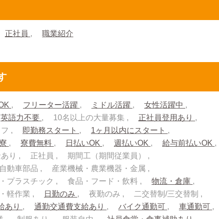
正社員
職業紹介
す
OK
フリーター活躍
ミドル活躍
女性活躍中
英語力不要
10名以上の大量募集
正社員登用あり
ッフ
即勤務スタート
1ヶ月以内にスタート
入寮
寮費無料
日払いOK
週払いOK
給与前払いOK
金あり
正社員
期間工（期間従業員）
自動車部品
産業機械・農業機器・金属
・プラスチック
食品・フード・飲料
物流・倉庫
流・軽作業
日勤のみ
夜勤のみ
二交替制/三交替制
給あり
通勤交通費支給あり
バイク通勤可
車通勤可