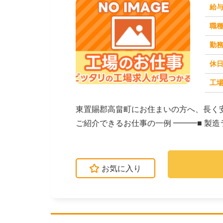
給
職
勤
休
工場
求人番号：171478
東置賜郡高畠町にお住まいの方へ、長く
ご紹介できるお仕事の一例 ━━━■ 製
クなど）■...
お気に入り