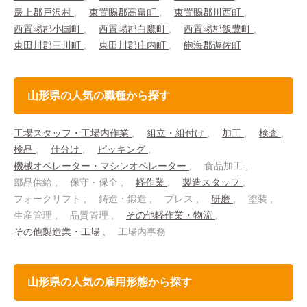
最上郡戸沢村
東置賜郡高畠町
東置賜郡川西町
西置賜郡小国町
西置賜郡白鷹町
西置賜郡飯豊町
東田川郡三川町
東田川郡庄内町
飽海郡遊佐町
山形県の人気の職種から探す
工場スタッフ・工場内作業
組立・組付け
加工
検査
検品
仕分け
ピッキング
機械オペレーター・マシンオペレーター
食品加工
部品供給
保守・保全
軽作業
製造スタッフ
フォークリフト
鋳造・鍛造
プレス
研磨
塗装
生産管理
品質管理
その他軽作業・物流
その他製造業・工場
工場内事務
山形県の人気の雇用形態から探す