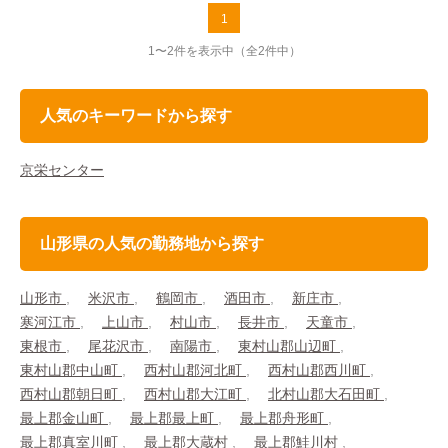
1
1〜2件を表示中
（全2件中）
人気のキーワードから探す
京栄センター
山形県の人気の勤務地から探す
山形市
米沢市
鶴岡市
酒田市
新庄市
寒河江市
上山市
村山市
長井市
天童市
東根市
尾花沢市
南陽市
東村山郡山辺町
東村山郡中山町
西村山郡河北町
西村山郡西川町
西村山郡朝日町
西村山郡大江町
北村山郡大石田町
最上郡金山町
最上郡最上町
最上郡舟形町
最上郡真室川町
最上郡大蔵村
最上郡鮭川村