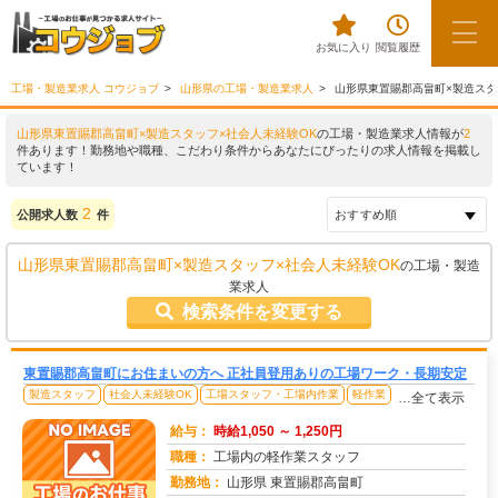
お気に入り
閲覧履歴
工場・製造業求人 コウジョブ
山形県の工場・製造業求人
山形県東置賜郡高畠町×製造スタ
山形県東置賜郡高畠町×製造スタッフ×社会人未経験OK
の工場・製造業求人情報が
2
件あります！勤務地や職種、こだわり条件からあなたにぴったりの求人情報を掲載し
ています！
2
公開求人数
件
山形県東置賜郡高畠町×製造スタッフ×社会人未経験OK
の工場・製造
業求人
検索条件を変更する
東置賜郡高畠町にお住まいの方へ 正社員登用ありの工場ワーク・長期安定
製造スタッフ
社会人未経験OK
工場スタッフ・工場内作業
軽作業
…全て表示
給与：
時給1,050 ～ 1,250円
職種：
工場内の軽作業スタッフ
勤務地：
山形県 東置賜郡高畠町