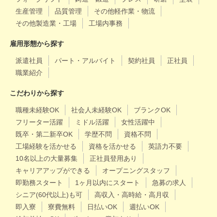
生産管理
品質管理
その他軽作業・物流
その他製造業・工場
工場内事務
雇用形態から探す
派遣社員
パート・アルバイト
契約社員
正社員
職業紹介
こだわりから探す
職種未経験OK
社会人未経験OK
ブランクOK
フリーター活躍
ミドル活躍
女性活躍中
既卒・第二新卒OK
学歴不問
資格不問
工場経験を活かせる
資格を活かせる
英語力不要
10名以上の大量募集
正社員登用あり
キャリアアップができる
オープニングスタッフ
即勤務スタート
1ヶ月以内にスタート
急募の求人
シニア(60代以上)も可
高収入・高時給・高月収
即入寮
寮費無料
日払いOK
週払いOK