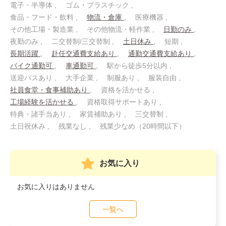
電子・半導体
ゴム・プラスチック
食品・フード・飲料
物流・倉庫
医療機器
その他工場・製造業
その他物流・軽作業
日勤のみ
夜勤のみ
二交替制/三交替制
土日休み
短期
長期活躍
赴任交通費支給あり
通勤交通費支給あり
バイク通勤可
車通勤可
駅から徒歩5分以内
送迎バスあり
大手企業
制服あり
服装自由
社員食堂・食事補助あり
資格を活かせる
工場経験を活かせる
資格取得サポートあり
特典・諸手当あり
家賃補助あり
三交替制
土日祝休み
残業なし
残業少なめ（20時間以下）
お気に入り
お気に入りはありません
一覧へ