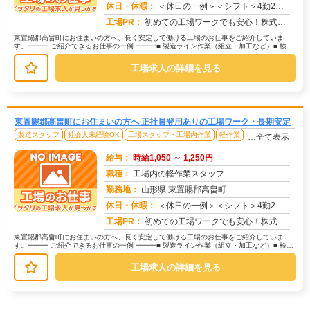
休日・休暇：
＜休日の一例＞＜シフト＞4勤2休＜休日＞工場カレンダーによる★長期休暇あり★有給休暇あり※配属先により休日・勤務形...
求人番号：171478
工場PR：
初めての工場ワークでも安心！株式会社京栄センターなら、全国各地の豊富なお仕事の中から、あなたにぴったりの環境が見つ...
東置賜郡高畠町にお住まいの方へ、長く安定して働ける工場のお仕事をご紹介していま
す。━━━ ご紹介できるお仕事の一例 ━━━■ 製造ライン作業（組立・加工など）■ 検
査・検品（目視チェックなど）■...
工場求人の詳細を見る
東置賜郡高畠町にお住まいの方へ 正社員登用ありの工場ワーク・長期安定
製造スタッフ
社会人未経験OK
工場スタッフ・工場内作業
軽作業
…全て表示
給与：
時給1,050 ～ 1,250円
職種：
工場内の軽作業スタッフ
勤務地：
山形県 東置賜郡高畠町
休日・休暇：
＜休日の一例＞＜シフト＞4勤2休＜休日＞工場カレンダーによる★長期休暇あり★有給休暇あり※配属先により休日・勤務形...
求人番号：173329
工場PR：
初めての工場ワークでも安心！株式会社京栄センターなら、全国各地の豊富なお仕事の中から、あなたにぴったりの環境が見つ...
東置賜郡高畠町にお住まいの方へ、長く安定して働ける工場のお仕事をご紹介していま
す。━━━ ご紹介できるお仕事の一例 ━━━■ 製造ライン作業（組立・加工など）■ 検
査・検品（目視チェックなど）■...
工場求人の詳細を見る