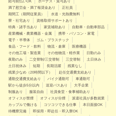
給与前払いOK
ボーナス・賞与あり
満了慰労金・満了報奨金あり
正社員
期間工（期間従業員）
水道・光熱費無料
寮・社宅あり
資格取得サポートあり
特典・諸手当あり
家賃補助あり
自動車・自動車部品
産業機械・農業機器・金属
携帯・パソコン・家電
電子・半導体
ゴム・プラスチック
食品・フード・飲料
物流・倉庫
医療機器
その他工場・製造業
その他物流・軽作業
日勤のみ
夜勤のみ
二交替制/三交替制
三交替制
土日休み
土日祝休み
短期
長期活躍
残業なし
残業少なめ（20時間以下）
赴任交通費支給あり
通勤交通費支給あり
バイク通勤可
車通勤可
駅から徒歩5分以内
送迎バスあり
大手企業
制服あり
服装自由
社員食堂・食事補助あり
オフィスが禁煙
オフィスが分煙
派遣社員が多数就業
カップルで働ける
コツコツできる仕事
本日面接OK
待機寮完備
即採用・即赴任・即入寮OK