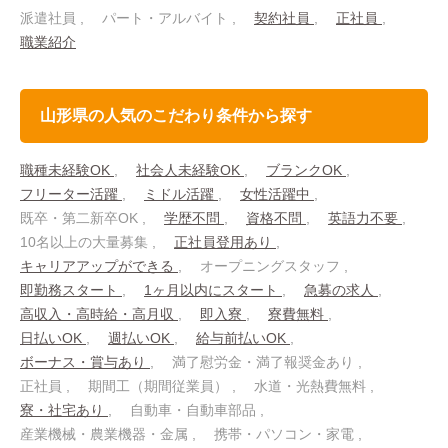
派遣社員
パート・アルバイト
契約社員
正社員
職業紹介
山形県の人気のこだわり条件から探す
職種未経験OK
社会人未経験OK
ブランクOK
フリーター活躍
ミドル活躍
女性活躍中
既卒・第二新卒OK
学歴不問
資格不問
英語力不要
10名以上の大量募集
正社員登用あり
キャリアアップができる
オープニングスタッフ
即勤務スタート
1ヶ月以内にスタート
急募の求人
高収入・高時給・高月収
即入寮
寮費無料
日払いOK
週払いOK
給与前払いOK
ボーナス・賞与あり
満了慰労金・満了報奨金あり
正社員
期間工（期間従業員）
水道・光熱費無料
寮・社宅あり
自動車・自動車部品
産業機械・農業機器・金属
携帯・パソコン・家電