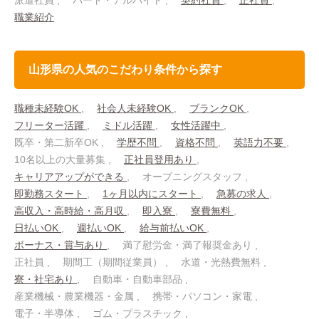
派遣社員
パート・アルバイト
契約社員
正社員
職業紹介
山形県の人気のこだわり条件から探す
職種未経験OK
社会人未経験OK
ブランクOK
フリーター活躍
ミドル活躍
女性活躍中
既卒・第二新卒OK
学歴不問
資格不問
英語力不要
10名以上の大量募集
正社員登用あり
キャリアアップができる
オープニングスタッフ
即勤務スタート
1ヶ月以内にスタート
急募の求人
高収入・高時給・高月収
即入寮
寮費無料
日払いOK
週払いOK
給与前払いOK
ボーナス・賞与あり
満了慰労金・満了報奨金あり
正社員
期間工（期間従業員）
水道・光熱費無料
寮・社宅あり
自動車・自動車部品
産業機械・農業機器・金属
携帯・パソコン・家電
電子・半導体
ゴム・プラスチック