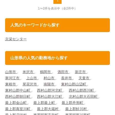
1
1〜2件を表示中
（全2件中）
人気のキーワードから探す
京栄センター
山形県の人気の勤務地から探す
山形市
米沢市
鶴岡市
酒田市
新庄市
寒河江市
上山市
村山市
長井市
天童市
東根市
尾花沢市
南陽市
東村山郡山辺町
東村山郡中山町
西村山郡河北町
西村山郡西川町
西村山郡朝日町
西村山郡大江町
北村山郡大石田町
最上郡金山町
最上郡最上町
最上郡舟形町
最上郡真室川町
最上郡大蔵村
最上郡鮭川村