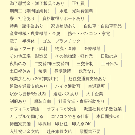
満了慰労金・満了報奨金あり
正社員
期間工（期間従業員）
水道・光熱費無料
寮・社宅あり
資格取得サポートあり
特典・諸手当あり
家賃補助あり
自動車・自動車部品
産業機械・農業機器・金属
携帯・パソコン・家電
電子・半導体
ゴム・プラスチック
食品・フード・飲料
物流・倉庫
医療機器
その他工場・製造業
その他物流・軽作業
日勤のみ
夜勤のみ
二交替制/三交替制
三交替制
土日休み
土日祝休み
短期
長期活躍
残業なし
残業少なめ（20時間以下）
赴任交通費支給あり
通勤交通費支給あり
バイク通勤可
車通勤可
駅から徒歩5分以内
送迎バスあり
大手企業
制服あり
服装自由
社員食堂・食事補助あり
オフィスが禁煙
オフィスが分煙
派遣社員が多数就業
カップルで働ける
コツコツできる仕事
本日面接OK
待機寮完備
即採用・即赴任・即入寮OK
入社祝い金支給
赴任旅費支給
履歴書不要