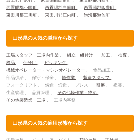
最上郡戸沢村
東置賜郡高畠町
東置賜郡川西町
西置賜郡小国町
西置賜郡白鷹町
西置賜郡飯豊町
東田川郡三川町
東田川郡庄内町
飽海郡遊佐町
山形県の人気の職種から探す
工場スタッフ・工場内作業
組立・組付け
加工
検査
検品
仕分け
ピッキング
機械オペレーター・マシンオペレーター
食品加工
部品供給
保守・保全
軽作業
製造スタッフ
フォークリフト
鋳造・鍛造
プレス
研磨
塗装
生産管理
品質管理
その他軽作業・物流
その他製造業・工場
工場内事務
山形県の人気の雇用形態から探す