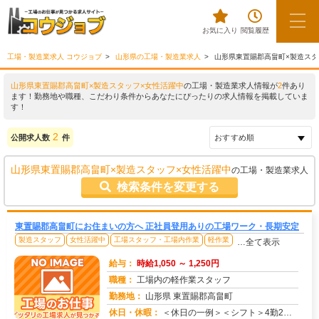
お気に入り
閲覧履歴
工場・製造業求人 コウジョブ
山形県の工場・製造業求人
山形県東置賜郡高畠町×製造スタ
山形県東置賜郡高畠町×製造スタッフ×女性活躍中
の工場・製造業求人情報が
2
件あり
ます！勤務地や職種、こだわり条件からあなたにぴったりの求人情報を掲載していま
す！
2
公開求人数
件
山形県東置賜郡高畠町×製造スタッフ×女性活躍中
の工場・製造業求人
検索条件を変更する
東置賜郡高畠町にお住まいの方へ 正社員登用ありの工場ワーク・長期安定
製造スタッフ
女性活躍中
工場スタッフ・工場内作業
軽作業
…全て表示
給与：
時給1,050 ～ 1,250円
職種：
工場内の軽作業スタッフ
勤務地：
山形県 東置賜郡高畠町
休日・休暇：
＜休日の一例＞＜シフト＞4勤2休＜休日＞工場カレンダーによる★長期休暇あり★有給休暇あり※配属先により休日・勤務形...