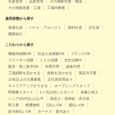
生産管理
品質管理
その他軽作業・物流
その他製造業・工場
工場内事務
雇用形態から探す
派遣社員
パート・アルバイト
契約社員
正社員
職業紹介
こだわりから探す
職種未経験OK
社会人未経験OK
ブランクOK
フリーター活躍
ミドル活躍
女性活躍中
既卒・第二新卒OK
学歴不問
資格不問
工場経験を活かせる
資格を活かせる
英語力不要
10名以上の大量募集
正社員登用あり
キャリアアップができる
オープニングスタッフ
即勤務スタート
1ヶ月以内にスタート
急募の求人
シニア(60代以上)も可
高収入・高時給・高月収
即入寮
寮費無料
日払いOK
週払いOK
給与前払いOK
ボーナス・賞与あり