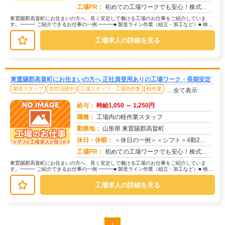
求人番号：171478
工場PR：
初めての工場ワークでも安心！株式会社京栄センターなら、全国各地の豊富なお仕事の中から、あなたにぴったりの環境が見つ...
東置賜郡高畠町にお住まいの方へ、長く安定して働ける工場のお仕事をご紹介していま
す。━━━ ご紹介できるお仕事の一例 ━━━■ 製造ライン作業（組立・加工など）■ 検
査・検品（目視チェックなど）■...
工場求人の詳細を見る
東置賜郡高畠町にお住まいの方へ 正社員登用ありの工場ワーク・長期安定
製造スタッフ
女性活躍中
工場スタッフ・工場内作業
軽作業
…全て表示
給与：
時給1,050 ～ 1,250円
職種：
工場内の軽作業スタッフ
勤務地：
山形県 東置賜郡高畠町
休日・休暇：
＜休日の一例＞＜シフト＞4勤2休＜休日＞工場カレンダーによる★長期休暇あり★有給休暇あり※配属先により休日・勤務形...
求人番号：173329
工場PR：
初めての工場ワークでも安心！株式会社京栄センターなら、全国各地の豊富なお仕事の中から、あなたにぴったりの環境が見つ...
東置賜郡高畠町にお住まいの方へ、長く安定して働ける工場のお仕事をご紹介していま
す。━━━ ご紹介できるお仕事の一例 ━━━■ 製造ライン作業（組立・加工など）■ 検
査・検品（目視チェックなど）■...
工場求人の詳細を見る