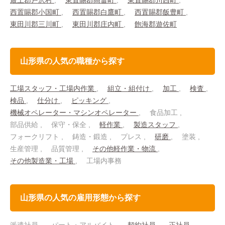
最上郡戸沢村
東置賜郡高畠町
東置賜郡川西町
西置賜郡小国町
西置賜郡白鷹町
西置賜郡飯豊町
東田川郡三川町
東田川郡庄内町
飽海郡遊佐町
山形県の人気の職種から探す
工場スタッフ・工場内作業
組立・組付け
加工
検査
検品
仕分け
ピッキング
機械オペレーター・マシンオペレーター
食品加工
部品供給
保守・保全
軽作業
製造スタッフ
フォークリフト
鋳造・鍛造
プレス
研磨
塗装
生産管理
品質管理
その他軽作業・物流
その他製造業・工場
工場内事務
山形県の人気の雇用形態から探す