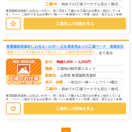
求人番号：171478
工場PR：
初めての工場ワークでも安心！株式会社京栄センターなら、全国各地の豊富なお仕事の中から、あなたにぴったりの環境が見つ...
東置賜郡高畠町にお住まいの方へ、長く安定して働ける工場のお仕事をご紹介していま
す。━━━ ご紹介できるお仕事の一例 ━━━■ 製造ライン作業（組立・加工など）■ 検
査・検品（目視チェックなど）■...
工場求人の詳細を見る
東置賜郡高畠町にお住まいの方へ 正社員登用ありの工場ワーク・長期安定
製造スタッフ
日勤のみ
工場スタッフ・工場内作業
軽作業
…全て表示
給与：
時給1,050 ～ 1,250円
職種：
工場内の軽作業スタッフ
勤務地：
山形県 東置賜郡高畠町
休日・休暇：
＜休日の一例＞＜シフト＞4勤2休＜休日＞工場カレンダーによる★長期休暇あり★有給休暇あり※配属先により休日・勤務形...
求人番号：173329
工場PR：
初めての工場ワークでも安心！株式会社京栄センターなら、全国各地の豊富なお仕事の中から、あなたにぴったりの環境が見つ...
東置賜郡高畠町にお住まいの方へ、長く安定して働ける工場のお仕事をご紹介していま
す。━━━ ご紹介できるお仕事の一例 ━━━■ 製造ライン作業（組立・加工など）■ 検
査・検品（目視チェックなど）■...
工場求人の詳細を見る