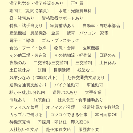
満了慰労金・満了報奨金あり
正社員
期間工（期間従業員）
水道・光熱費無料
寮・社宅あり
資格取得サポートあり
特典・諸手当あり
家賃補助あり
自動車・自動車部品
産業機械・農業機器・金属
携帯・パソコン・家電
電子・半導体
ゴム・プラスチック
食品・フード・飲料
物流・倉庫
医療機器
その他工場・製造業
その他物流・軽作業
日勤のみ
夜勤のみ
二交替制/三交替制
三交替制
土日休み
土日祝休み
短期
長期活躍
残業なし
残業少なめ（20時間以下）
赴任交通費支給あり
通勤交通費支給あり
バイク通勤可
車通勤可
駅から徒歩5分以内
送迎バスあり
大手企業
制服あり
服装自由
社員食堂・食事補助あり
オフィスが禁煙
オフィスが分煙
派遣社員が多数就業
カップルで働ける
コツコツできる仕事
本日面接OK
待機寮完備
即採用・即赴任・即入寮OK
入社祝い金支給
赴任旅費支給
履歴書不要