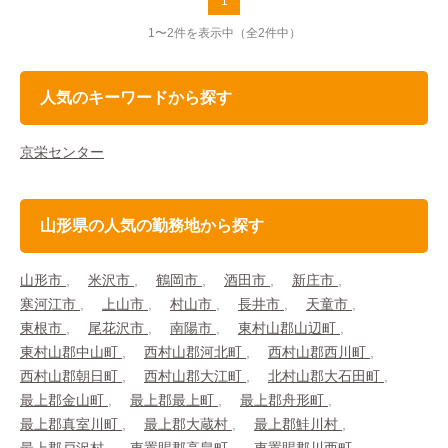
1
1〜2件を表示中
（全2件中）
人気のキーワードから探す
京栄センター
山形県の人気の勤務地から探す
山形市
米沢市
鶴岡市
酒田市
新庄市
寒河江市
上山市
村山市
長井市
天童市
東根市
尾花沢市
南陽市
東村山郡山辺町
東村山郡中山町
西村山郡河北町
西村山郡西川町
西村山郡朝日町
西村山郡大江町
北村山郡大石田町
最上郡金山町
最上郡最上町
最上郡舟形町
最上郡真室川町
最上郡大蔵村
最上郡鮭川村