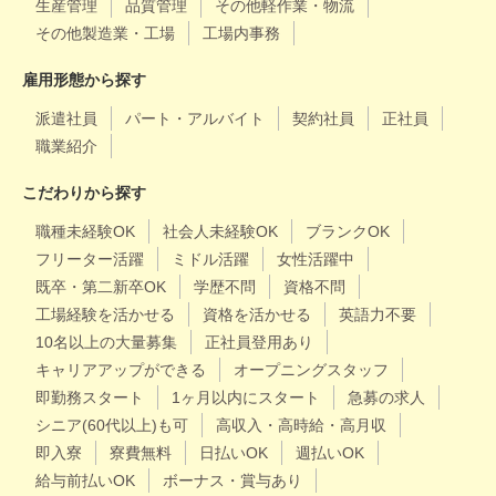
生産管理
品質管理
その他軽作業・物流
その他製造業・工場
工場内事務
雇用形態から探す
派遣社員
パート・アルバイト
契約社員
正社員
職業紹介
こだわりから探す
職種未経験OK
社会人未経験OK
ブランクOK
フリーター活躍
ミドル活躍
女性活躍中
既卒・第二新卒OK
学歴不問
資格不問
工場経験を活かせる
資格を活かせる
英語力不要
10名以上の大量募集
正社員登用あり
キャリアアップができる
オープニングスタッフ
即勤務スタート
1ヶ月以内にスタート
急募の求人
シニア(60代以上)も可
高収入・高時給・高月収
即入寮
寮費無料
日払いOK
週払いOK
給与前払いOK
ボーナス・賞与あり