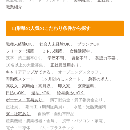
派遣社員
パート・アルバイト
契約社員
正社員
職業紹介
山形県の人気のこだわり条件から探す
職種未経験OK
社会人未経験OK
ブランクOK
フリーター活躍
ミドル活躍
女性活躍中
既卒・第二新卒OK
学歴不問
資格不問
英語力不要
10名以上の大量募集
正社員登用あり
キャリアアップができる
オープニングスタッフ
即勤務スタート
1ヶ月以内にスタート
急募の求人
高収入・高時給・高月収
即入寮
寮費無料
日払いOK
週払いOK
給与前払いOK
ボーナス・賞与あり
満了慰労金・満了報奨金あり
正社員
期間工（期間従業員）
水道・光熱費無料
寮・社宅あり
自動車・自動車部品
産業機械・農業機器・金属
携帯・パソコン・家電
電子・半導体
ゴム・プラスチック