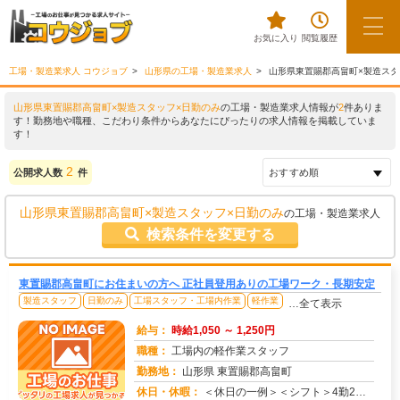
お気に入り
閲覧履歴
工場・製造業求人 コウジョブ
山形県の工場・製造業求人
山形県東置賜郡高畠町×製造スタ
山形県東置賜郡高畠町×製造スタッフ×日勤のみ
の工場・製造業求人情報が
2
件ありま
す！勤務地や職種、こだわり条件からあなたにぴったりの求人情報を掲載していま
す！
2
公開求人数
件
山形県東置賜郡高畠町×製造スタッフ×日勤のみ
の工場・製造業求人
検索条件を変更する
東置賜郡高畠町にお住まいの方へ 正社員登用ありの工場ワーク・長期安定
製造スタッフ
日勤のみ
工場スタッフ・工場内作業
軽作業
…全て表示
給与：
時給1,050 ～ 1,250円
職種：
工場内の軽作業スタッフ
勤務地：
山形県 東置賜郡高畠町
休日・休暇：
＜休日の一例＞＜シフト＞4勤2休＜休日＞工場カレンダーによる★長期休暇あり★有給休暇あり※配属先により休日・勤務形...