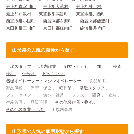
最上郡真室川町
最上郡大蔵村
最上郡鮭川村
最上郡戸沢村
東置賜郡高畠町
東置賜郡川西町
西置賜郡小国町
西置賜郡白鷹町
西置賜郡飯豊町
東田川郡三川町
東田川郡庄内町
飽海郡遊佐町
山形県の人気の職種から探す
工場スタッフ・工場内作業
組立・組付け
加工
検査
検品
仕分け
ピッキング
機械オペレーター・マシンオペレーター
食品加工
部品供給
保守・保全
軽作業
製造スタッフ
フォークリフト
鋳造・鍛造
プレス
研磨
塗装
生産管理
品質管理
その他軽作業・物流
その他製造業・工場
工場内事務
山形県の人気の雇用形態から探す