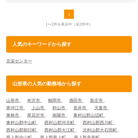
1
1〜2件を表示中
（全2件中）
人気のキーワードから探す
京栄センター
山形県の人気の勤務地から探す
山形市
米沢市
鶴岡市
酒田市
新庄市
寒河江市
上山市
村山市
長井市
天童市
東根市
尾花沢市
南陽市
東村山郡山辺町
東村山郡中山町
西村山郡河北町
西村山郡西川町
西村山郡朝日町
西村山郡大江町
北村山郡大石田町
最上郡金山町
最上郡最上町
最上郡舟形町