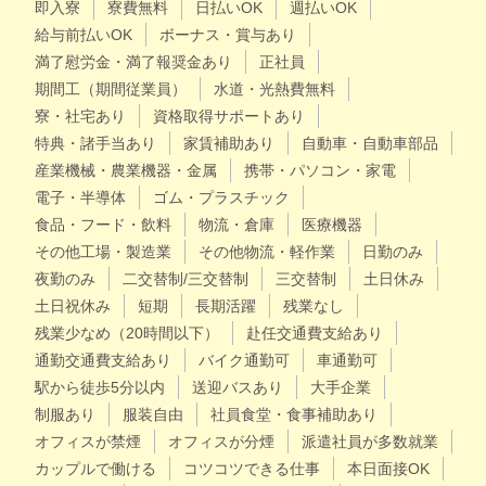
即入寮
寮費無料
日払いOK
週払いOK
給与前払いOK
ボーナス・賞与あり
満了慰労金・満了報奨金あり
正社員
期間工（期間従業員）
水道・光熱費無料
寮・社宅あり
資格取得サポートあり
特典・諸手当あり
家賃補助あり
自動車・自動車部品
産業機械・農業機器・金属
携帯・パソコン・家電
電子・半導体
ゴム・プラスチック
食品・フード・飲料
物流・倉庫
医療機器
その他工場・製造業
その他物流・軽作業
日勤のみ
夜勤のみ
二交替制/三交替制
三交替制
土日休み
土日祝休み
短期
長期活躍
残業なし
残業少なめ（20時間以下）
赴任交通費支給あり
通勤交通費支給あり
バイク通勤可
車通勤可
駅から徒歩5分以内
送迎バスあり
大手企業
制服あり
服装自由
社員食堂・食事補助あり
オフィスが禁煙
オフィスが分煙
派遣社員が多数就業
カップルで働ける
コツコツできる仕事
本日面接OK