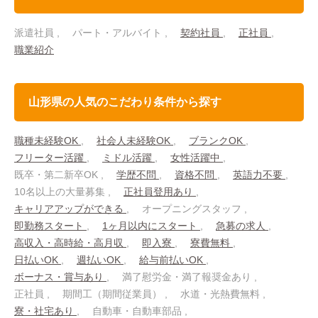
派遣社員
パート・アルバイト
契約社員
正社員
職業紹介
山形県の人気のこだわり条件から探す
職種未経験OK
社会人未経験OK
ブランクOK
フリーター活躍
ミドル活躍
女性活躍中
既卒・第二新卒OK
学歴不問
資格不問
英語力不要
10名以上の大量募集
正社員登用あり
キャリアアップができる
オープニングスタッフ
即勤務スタート
1ヶ月以内にスタート
急募の求人
高収入・高時給・高月収
即入寮
寮費無料
日払いOK
週払いOK
給与前払いOK
ボーナス・賞与あり
満了慰労金・満了報奨金あり
正社員
期間工（期間従業員）
水道・光熱費無料
寮・社宅あり
自動車・自動車部品