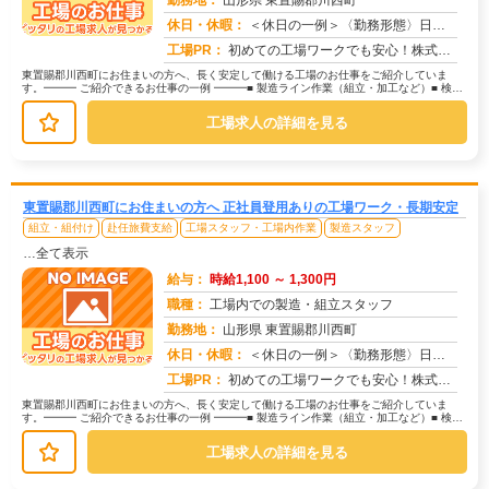
勤務地：
山形県 東置賜郡川西町
休日・休暇：
＜休日の一例＞〈勤務形態〉日勤〈休日〉土日★ＧＷ・夏季・冬季・年末年始休暇あり★有給休暇あり※配属先により休日・勤...
求人番号：173330
工場PR：
初めての工場ワークでも安心！株式会社京栄センターなら、全国各地の豊富なお仕事の中から、あなたにぴったりの環境が見つ...
東置賜郡川西町にお住まいの方へ、長く安定して働ける工場のお仕事をご紹介していま
す。━━━ ご紹介できるお仕事の一例 ━━━■ 製造ライン作業（組立・加工など）■ 検
査・検品（目視チェックなど）■...
工場求人の詳細を見る
東置賜郡川西町にお住まいの方へ 正社員登用ありの工場ワーク・長期安定
組立・組付け
赴任旅費支給
工場スタッフ・工場内作業
製造スタッフ
…全て表示
給与：
時給1,100 ～ 1,300円
職種：
工場内での製造・組立スタッフ
勤務地：
山形県 東置賜郡川西町
休日・休暇：
＜休日の一例＞〈勤務形態〉日勤〈休日〉土日★ＧＷ・夏季・冬季・年末年始休暇あり★有給休暇あり※配属先により休日・勤...
求人番号：171479
工場PR：
初めての工場ワークでも安心！株式会社京栄センターなら、全国各地の豊富なお仕事の中から、あなたにぴったりの環境が見つ...
東置賜郡川西町にお住まいの方へ、長く安定して働ける工場のお仕事をご紹介していま
す。━━━ ご紹介できるお仕事の一例 ━━━■ 製造ライン作業（組立・加工など）■ 検
査・検品（目視チェックなど）■...
工場求人の詳細を見る