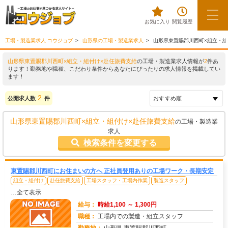
お気に入り
閲覧履歴
工場・製造業求人 コウジョブ
山形県の工場・製造業求人
山形県東置賜郡川西町×組立・組
山形県東置賜郡川西町×組立・組付け×赴任旅費支給
の工場・製造業求人情報が
2
件あ
ります！勤務地や職種、こだわり条件からあなたにぴったりの求人情報を掲載してい
ます！
2
公開求人数
件
山形県東置賜郡川西町×組立・組付け×赴任旅費支給
の工場・製造業
求人
検索条件を変更する
東置賜郡川西町にお住まいの方へ 正社員登用ありの工場ワーク・長期安定
組立・組付け
赴任旅費支給
工場スタッフ・工場内作業
製造スタッフ
…全て表示
給与：
時給1,100 ～ 1,300円
職種：
工場内での製造・組立スタッフ