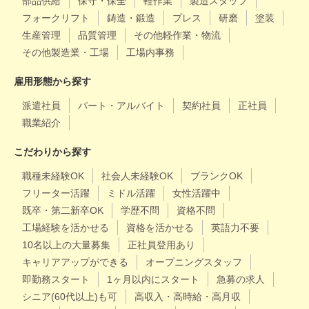
部品供給
保守・保全
軽作業
製造スタッフ
フォークリフト
鋳造・鍛造
プレス
研磨
塗装
生産管理
品質管理
その他軽作業・物流
その他製造業・工場
工場内事務
雇用形態から探す
派遣社員
パート・アルバイト
契約社員
正社員
職業紹介
こだわりから探す
職種未経験OK
社会人未経験OK
ブランクOK
フリーター活躍
ミドル活躍
女性活躍中
既卒・第二新卒OK
学歴不問
資格不問
工場経験を活かせる
資格を活かせる
英語力不要
10名以上の大量募集
正社員登用あり
キャリアアップができる
オープニングスタッフ
即勤務スタート
1ヶ月以内にスタート
急募の求人
シニア(60代以上)も可
高収入・高時給・高月収