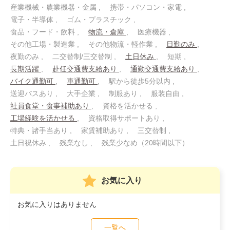
産業機械・農業機器・金属
携帯・パソコン・家電
電子・半導体
ゴム・プラスチック
食品・フード・飲料
物流・倉庫
医療機器
その他工場・製造業
その他物流・軽作業
日勤のみ
夜勤のみ
二交替制/三交替制
土日休み
短期
長期活躍
赴任交通費支給あり
通勤交通費支給あり
バイク通勤可
車通勤可
駅から徒歩5分以内
送迎バスあり
大手企業
制服あり
服装自由
社員食堂・食事補助あり
資格を活かせる
工場経験を活かせる
資格取得サポートあり
特典・諸手当あり
家賃補助あり
三交替制
土日祝休み
残業なし
残業少なめ（20時間以下）
お気に入り
お気に入りはありません
一覧へ